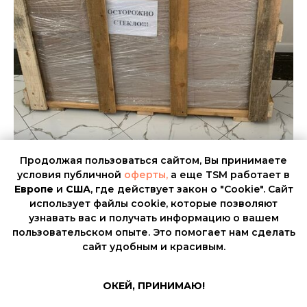
Продолжая пользоваться сайтом, Вы принимаете
условия публичной
оферты,
а еще TSM работает в
Европе
и
США
, где действует закон о "Cookie". Сайт
использует файлы cookie, которые позволяют
Крупногабаритные и/или
узнавать вас и получать информацию о вашем
высокостоимостные, свыше
пользовательском опыте. Это помогает нам сделать
864100
₸
, грузы
сайт удобным и красивым.
Намечается переезд за рубеж? И в этом вопросе
команда TSM поможет! заполним сопроводительные
ОКЕЙ, ПРИНИМАЮ!
документы, упакуем бережно каждый предмет,
получим справки, если понадобится. Клиенту