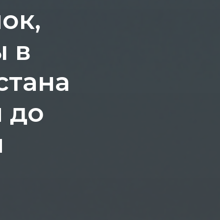
ок,
ы в
стана
и до
я