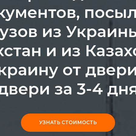
кументов, посыл
узов из Украин
хстан и из Казах
краину от двер
двери за 3-4 дн
УЗНАТЬ СТОИМОСТЬ