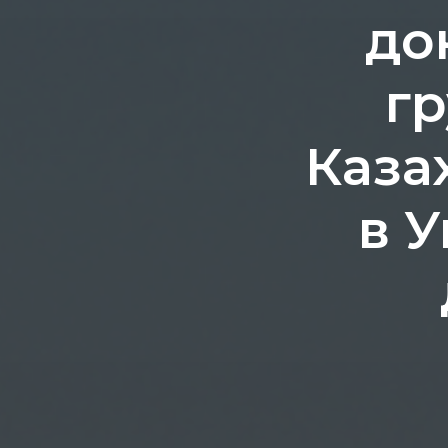
до
гр
Каза
в У